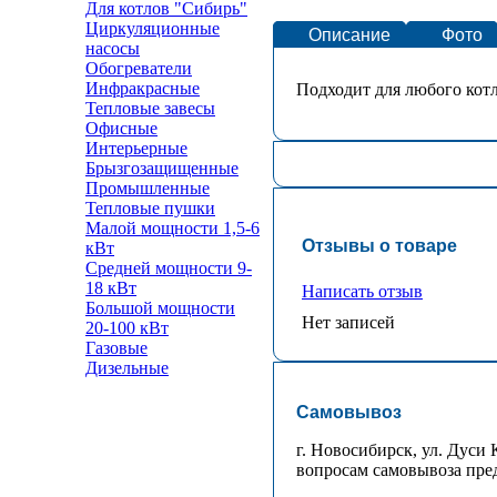
Для котлов "Сибирь"
Циркуляционные
Описание
Фото
насосы
Обогреватели
Инфракрасные
Подходит для любого котл
Тепловые завесы
Офисные
Интерьерные
Брызгозащищенные
Промышленные
Тепловые пушки
Малой мощности 1,5-6
Отзывы о товаре
кВт
Средней мощности 9-
18 кВт
Написать отзыв
Большой мощности
Нет записей
20-100 кВт
Газовые
Дизельные
Самовывоз
г. Новосибирск, ул. Дуси К
вопросам самовывоза преду