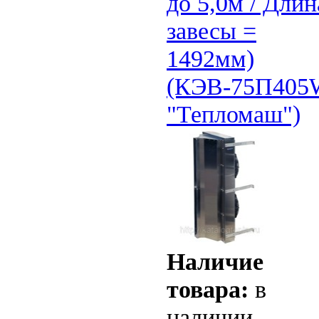
до 5,0м / Длин
завесы =
1492мм)
(КЭВ-75П405
"Тепломаш")
Наличие
товара:
в
наличии