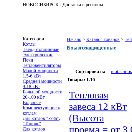
НОВОСИБИРСК - Доставка в регионы
Категории
Начало
>
Каталог товаров
>
Теп
Котлы
Брызгозащищенные
Твердотопливные
Электрические
Печи
Тепловентиляторы
Малой мощности
Сортировать:
в обычном
1,5-6 кВт
Товары:
1-10
Средней мощности
9-18 кВт
Большой мощности
Тепловая
20-100 кВт
Водяные
завеса 12 кВт
Комплектующие к
котлам
(Высота
Для котлов "Zota",
"Тополь"
проема = от 3,
Для котлов