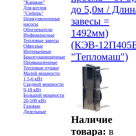
"Каракан"
до 5,0м / Длин
Для котлов
"Сибирь"
завесы =
Циркуляционные
насосы
Обогреватели
1492мм)
Инфракрасные
Тепловые завесы
(КЭВ-12П405
Офисные
Интерьерные
"Тепломаш")
Брызгозащищенные
Промышленные
Тепловые пушки
Малой мощности
1,5-6 кВт
Средней мощности
9-18 кВт
Большой мощности
20-100 кВт
Газовые
Дизельные
Наличие
товара:
в