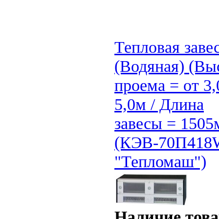
Тепловая заве
(Водяная) (Вы
проема = от 3,
5,0м / Длина
завесы = 1505
(КЭВ-70П418
"Тепломаш")
Наличие това