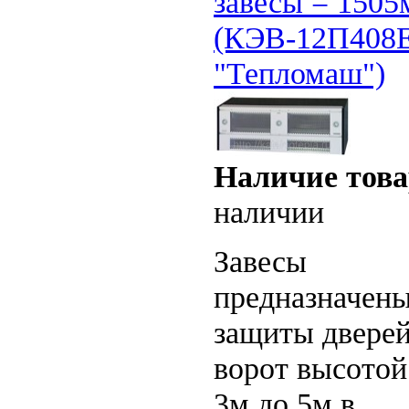
завесы = 1505
(КЭВ-12П408
"Тепломаш")
Наличие това
наличии
Завесы
предназначены
защиты дверей
ворот высотой
3м до 5м в