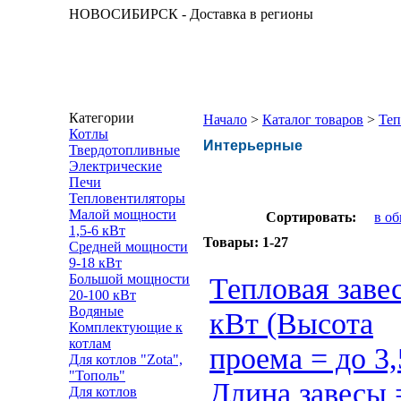
НОВОСИБИРСК - Доставка в регионы
Категории
Начало
>
Каталог товаров
>
Теп
Котлы
Интерьерные
Твердотопливные
Электрические
Печи
Тепловентиляторы
Малой мощности
Сортировать:
в о
1,5-6 кВт
Товары:
1-27
Средней мощности
9-18 кВт
Большой мощности
Тепловая заве
20-100 кВт
Водяные
кВт (Высота
Комплектующие к
котлам
проема = до 3,
Для котлов "Zota",
"Тополь"
Длина завесы 
Для котлов