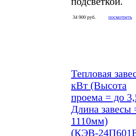
подсветкой.
34 900 руб.
посмотреть
Тепловая заве
кВт (Высота
проема = до 3,
Длина завесы 
1110мм)
(КЭВ-24П601