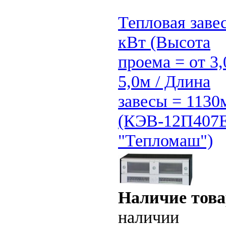
Тепловая заве
кВт (Высота
проема = от 3,
5,0м / Длина
завесы = 1130
(КЭВ-12П407
"Тепломаш")
Наличие това
наличии