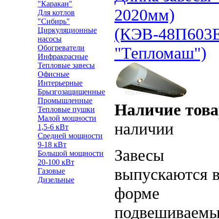
"Каракан"
2020мм)
Для котлов
"Сибирь"
(КЭВ-48П603
Циркуляционные
насосы
Обогреватели
"Тепломаш")
Инфракрасные
Тепловые завесы
Офисные
Интерьерные
Брызгозащищенные
Промышленные
Наличие това
Тепловые пушки
Малой мощности
наличии
1,5-6 кВт
Средней мощности
9-18 кВт
Завесы
Большой мощности
20-100 кВт
выпускаются 
Газовые
Дизельные
форме
подвешиваем