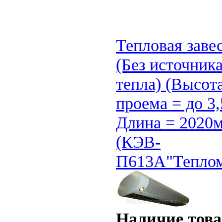
Тепловая заве
(Без источник
тепла) (Высот
проема = до 3,
Длина = 2020
(КЭВ-
П613А"Тепло
Наличие това