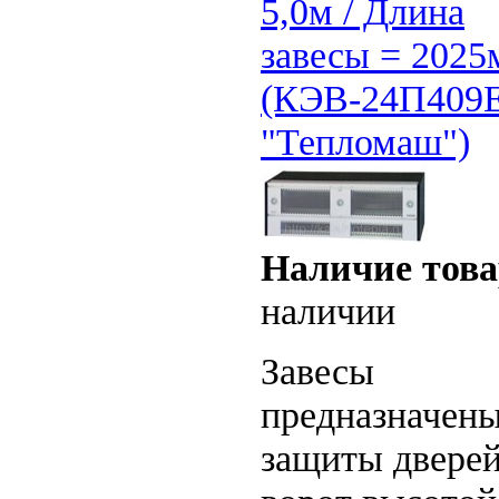
5,0м / Длина
завесы = 2025
(КЭВ-24П409
"Тепломаш")
Наличие това
наличии
Завесы
предназначены
защиты дверей