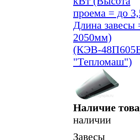
кВт (Высота
проема = до 3,
Длина завесы 
2050мм)
(КЭВ-48П605
"Тепломаш")
Наличие това
наличии
Завесы