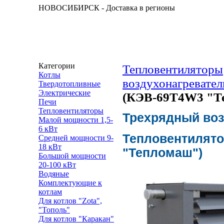
НОВОСИБИРСК - Доставка в регионы
Категории
Тепловентиляторы
Котлы
воздухонагревател
Твердотопливные
Электрические
(КЭВ-69Т4W3 "Т
Печи
Тепловентиляторы
Трехрядный воз
Малой мощности 1,5-
6 кВт
Тепловентилято
Средней мощности 9-
18 кВт
"Тепломаш")
Большой мощности
20-100 кВт
Водяные
Комплектующие к
котлам
Для котлов "Zota",
"Тополь"
Для котлов "Каракан"