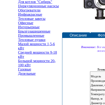
Для котлов "Сибирь"
Циркуляционные насосы
Обогреватели
Инфракрасные
Тепловые завесы
Офисные
Интерьерные
Брызгозащищенные
Описание
Фот
Промышленные
Тепловые пушки
Малой мощности 1,5-6
Внимание:
Все в
кВт
желез
Средней мощности 9-18
кВт
Большой мощности 20-
100 кВт
Газовые
Техни
Дизельные
Модель
Производи
Давление, 
Напряжени
Температу
Напор, м
Диаметр с