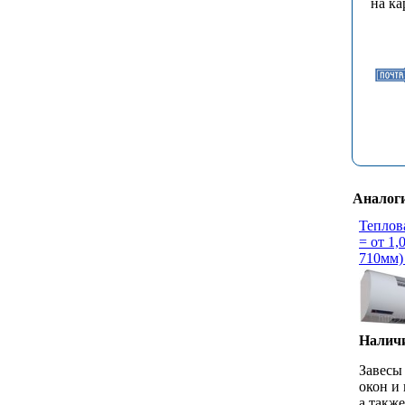
на ка
Аналог
Теплов
= от 1,
710мм)
Наличи
Завесы
окон и 
а такж