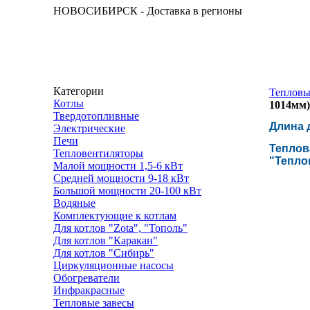
НОВОСИБИРСК - Доставка в регионы
Категории
Тепловы
Котлы
1014мм
Твердотопливные
Длина 
Электрические
Печи
Теплова
Тепловентиляторы
"Тепло
Малой мощности 1,5-6 кВт
Средней мощности 9-18 кВт
Большой мощности 20-100 кВт
Водяные
Комплектующие к котлам
Для котлов "Zota", "Тополь"
Для котлов "Каракан"
Для котлов "Сибирь"
Циркуляционные насосы
Обогреватели
Инфракрасные
Тепловые завесы