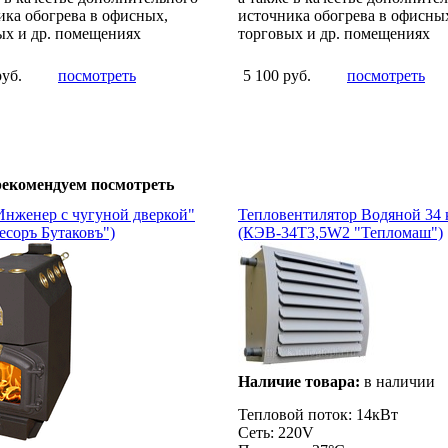
ика обогрева в офисных,
источника обогрева в офисны
ых и др. помещениях
торговых и др. помещениях
руб.
посмотреть
5 100 руб.
посмотреть
екомендуем посмотреть
Инженер c чугуной дверкой"
Тепловентилятор Водяной 34 
есоръ Бутаковъ")
(КЭВ-34Т3,5W2 "Тепломаш")
Наличие товара:
в наличии
Тепловой поток: 14кВт
Сеть: 220V