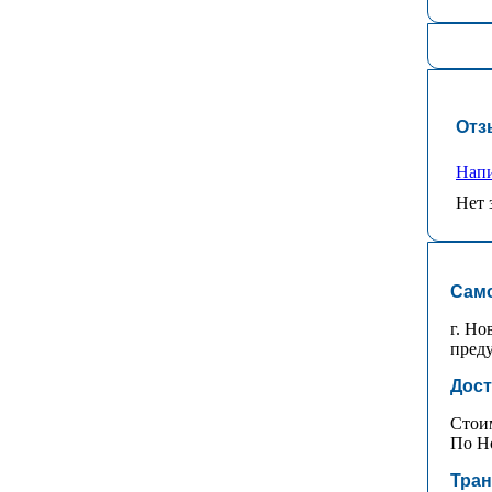
Отз
Напи
Нет 
Сам
г. Но
преду
Дост
Стоим
По Но
Тран