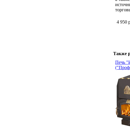
источн
торгов
4 950 
Также р
Печь "
("Проф