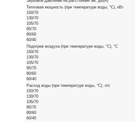
Звуковое давление на расстоянии 5м, дБ(А)
Тепловая мощность (при температуре воды, °С), кВт
150/70
130/70
105/70
95/70
80/60
60/40
Подогрев воздуха (при температуре воды, °С), °С
150/70
130/70
105/70
95/70
80/60
60/40
Расход воды (при температуре воды, °С), л/с
150/70
130/70
105/70
95/70
80/60
60/40