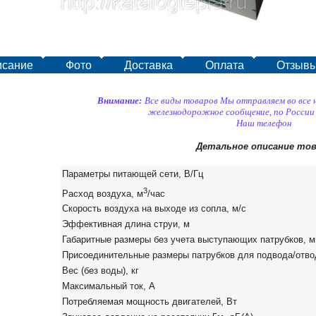
исание
Фото
Доставка
Оплата
Отзыв
Внимание:
Все виды товаров Мы отправляем во все
железнодорожное сообщение, по России
Наш телефон
Детальное описание тов
Параметры питающей сети, В/Гц
3
Расход воздуха, м
/час
Скорость воздуха на выходе из сопла, м/с
Эффективная длина струи, м
Габаритные размеры без учета выступающих патрубков, 
Присоединительные размеры патрубков для подвода/отво
Вес (без воды), кг
Максимальный ток, А
Потребляемая мощность двигателей, Вт