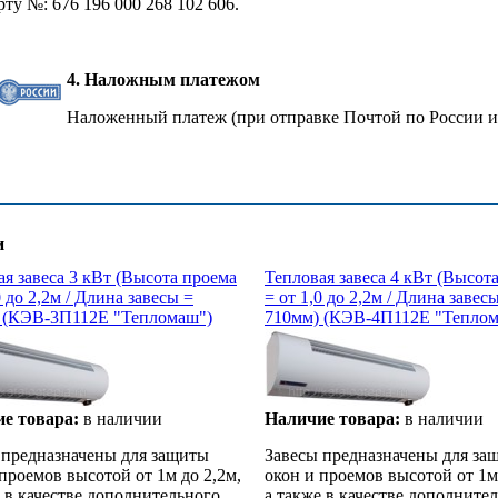
рту №: 676 196 000 268 102 606.
4. Наложным платежом
Наложенный платеж (при отправке Почтой по России и
и
ая завеса 3 кВт (Высота проема
Тепловая завеса 4 кВт (Высот
0 до 2,2м / Длина завесы =
= от 1,0 до 2,2м / Длина завес
 (КЭВ-3П112Е "Тепломаш")
710мм) (КЭВ-4П112Е "Теплом
е товара:
в наличии
Наличие товара:
в наличии
 предназначены для защиты
Завесы предназначены для за
проемов высотой от 1м до 2,2м,
окон и проемов высотой от 1м
е в качестве дополнительного
а также в качестве дополните