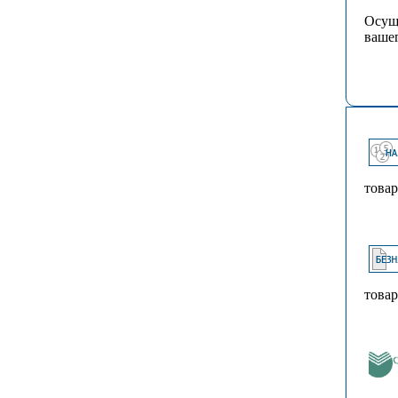
Осуще
вашег
товар
товар