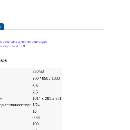
ы
 населенные пункты имеющие
 и странам СНГ.
ара
220/50
700 / 850 / 1000
6,5
2,5
мм
1014 x 281 x 231
да теплоносителя
1/2»
16
0,44
100