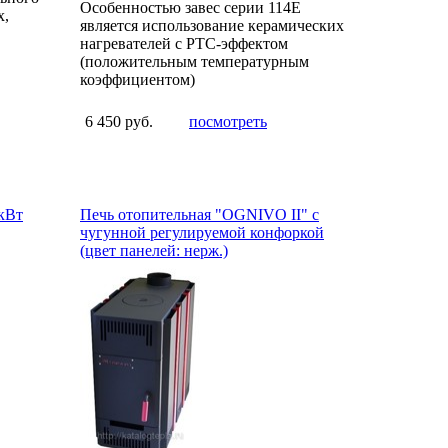
Особенностью завес серии 114Е
х,
является использование керамических
нагревателей с РТС-эффектом
(положительным температурным
коэффициентом)
6 450 руб.
посмотреть
кВт
Печь отопительная "OGNIVO II" с
чугунной регулируемой конфоркой
(цвет панелей: нерж.)