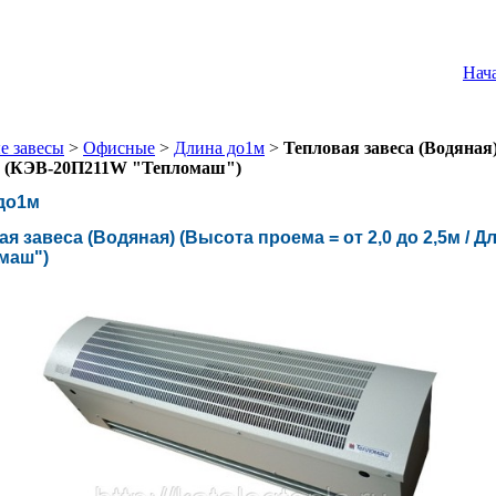
Нач
е завесы
>
Офисные
>
Длина до1м
>
Тепловая завеса (Водяная)
) (КЭВ-20П211W "Тепломаш")
до1м
я завеса (Водяная) (Высота проема = от 2,0 до 2,5м / 
маш")