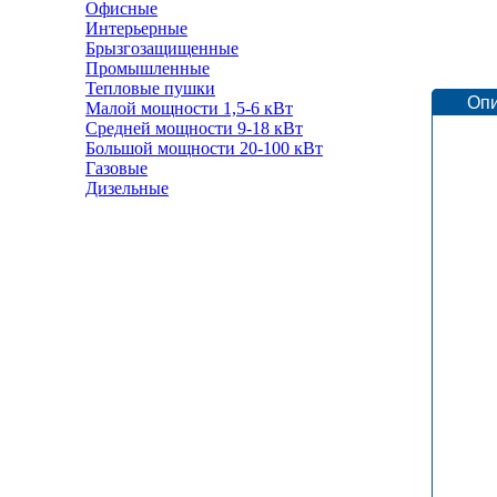
Офисные
Интерьерные
Брызгозащищенные
Промышленные
Тепловые пушки
Оп
Малой мощности 1,5-6 кВт
Средней мощности 9-18 кВт
Большой мощности 20-100 кВт
Газовые
Дизельные