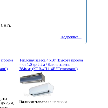
 СНГ).
Подробнее...
а проема
Тепловая завеса 4 кВт (Высота проема
ы =
= от 1,0 до 2,2м / Длина завесы =
аш")
784мм) (КЭВ-4П114Е "Тепломаш")
щиты
Наличие товара:
в наличии
 до 2,2м,
льного