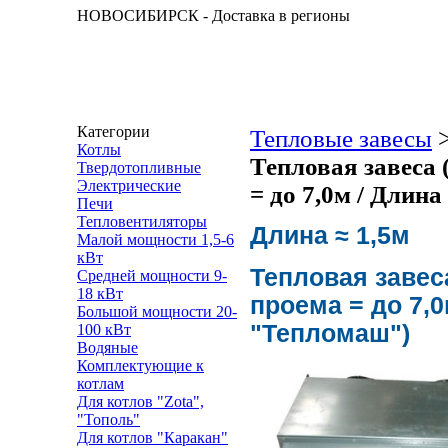
НОВОСИБИРСК - Доставка в регионы
Категории
Тепловые завесы
Котлы
Тепловая завеса 
Твердотопливные
Электрические
= до 7,0м / Дли
Печи
Тепловентиляторы
Длина ≈ 1,5м
Малой мощности 1,5-6
кВт
Тепловая завес
Средней мощности 9-
18 кВт
проема = до 7,
Большой мощности 20-
"Тепломаш")
100 кВт
Водяные
Комплектующие к
котлам
Для котлов "Zota",
"Тополь"
Для котлов "Каракан"