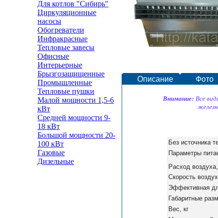
Для котлов "Сибирь"
Циркуляционные
насосы
Обогреватели
Инфракрасные
Тепловые завесы
Офисные
Интерьерные
Брызгозащищенные
Описание
Фото
Промышленные
Тепловые пушки
Внимание:
Все вид
Малой мощности 1,5-6
железн
кВт
Средней мощности 9-
18 кВт
Большой мощности 20-
Без источника т
100 кВт
Газовые
Параметры пита
Дизельные
Расход воздуха,
Скорость воздух
Эффективная дл
Габаритные раз
Вес, кг