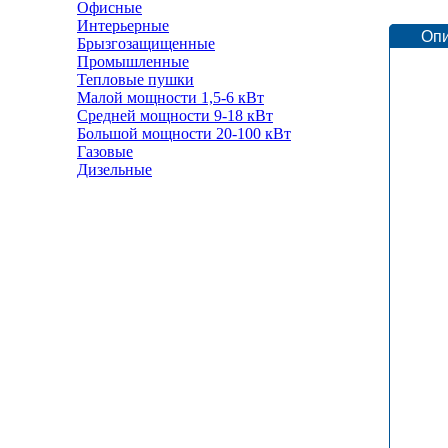
Офисные
Интерьерные
Оп
Брызгозащищенные
Промышленные
Тепловые пушки
Малой мощности 1,5-6 кВт
Средней мощности 9-18 кВт
Большой мощности 20-100 кВт
Газовые
Дизельные