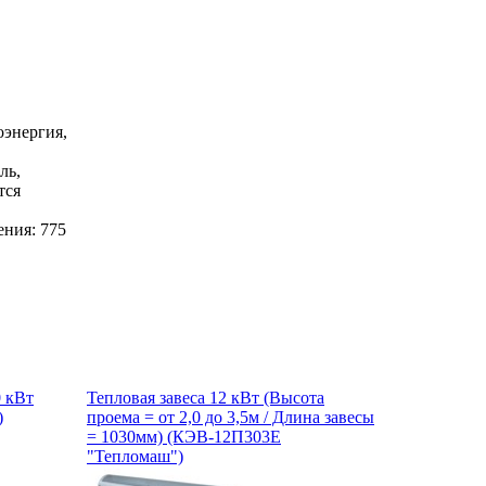
оэнергия,
ль,
тся
ния: 775
 кВт
Тепловая завеса 12 кВт (Высота
)
проема = от 2,0 до 3,5м / Длина завесы
= 1030мм) (КЭВ-12П303Е
"Тепломаш")