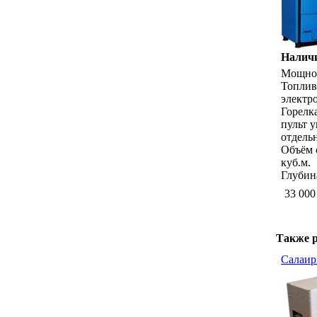
Наличи
Мощнос
Топливо
электр
Горелка
пульт 
отдель
Объём 
куб.м.
Глубин
33 000
Также р
Салаир