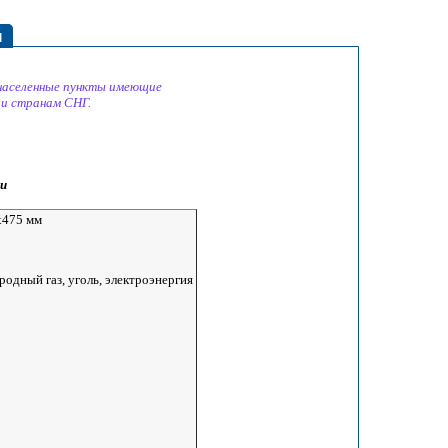
ы
 населенные пункты имеющие
 и странам СНГ.
и
x475 мм
родный газ, уголь, электроэнергия