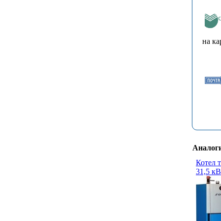
на ка
Аналог
Котел 
31,5 к