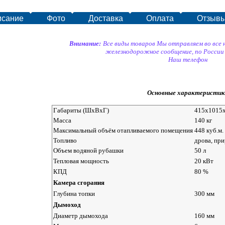
исание
Фото
Доставка
Оплата
Отзыв
Внимание:
Все виды товаров Мы отправляем во все
железнодорожное сообщение, по России
Наш телефон
Основные характеристик
Габариты (ШхВхГ)
415x1015
Масса
140 кг
Максимальный объём отапливаемого помещения
448 куб.м.
Топливо
дрова, при
Объем водяной рубашки
50 л
Тепловая мощность
20 кВт
КПД
80 %
Камера сгорания
Глубина топки
300 мм
Дымоход
Диаметр дымохода
160 мм