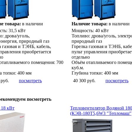
е товара:
в наличии
Наличие товара:
в наличии
ть: 31,5 кВт
Мощность: 40 кВт
: дрова/уголь,
Топливо: дрова/уголь, электр
оэнергия, природный газ
природный газ
 газовая и ТЭНБ, кабель,
Горелка газовая и ТЭНБ, кабе
управления приобретается
пульт управления приобретае
но
отдельно
отапливаемого помещения: 700
Объём отапливаемого помеще
куб.м.
а топки: 400 мм
Глубина топки: 400 мм
 руб.
посмотреть
40 300 руб.
посмотреть
екомендуем посмотреть
 18 кВт
Тепловентилятор Водяной 180
(КЭВ-180Т5,6W3 "Тепломаш"