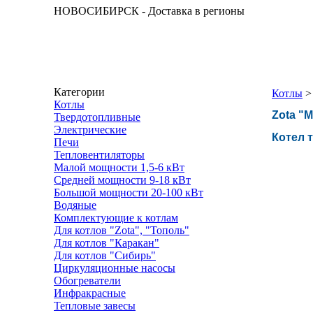
НОВОСИБИРСК - Доставка в регионы
Категории
Котлы
Котлы
Zota "Mi
Твердотопливные
Электрические
Котел 
Печи
Тепловентиляторы
Малой мощности 1,5-6 кВт
Средней мощности 9-18 кВт
Большой мощности 20-100 кВт
Водяные
Комплектующие к котлам
Для котлов "Zota", "Тополь"
Для котлов "Каракан"
Для котлов "Сибирь"
Циркуляционные насосы
Обогреватели
Инфракрасные
Тепловые завесы