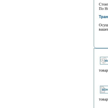
Стоим
По Но
Тран
Осуще
вашег
товар
товар