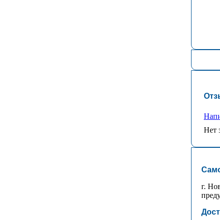
Отз
Напи
Нет 
Сам
г. Но
преду
Дост