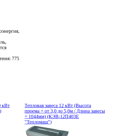
оэнергия,
ль,
тся
ения: 775
0 кВт
Тепловая завеса 12 кВт (Высота
)
проема = от 3,0 до 5,0м / Длина завесы
= 1044мм) (КЭВ-12П403Е
"Тепломаш")