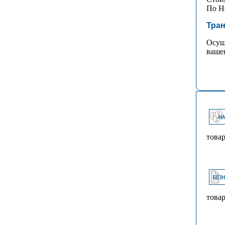
По Но
Тран
Осущ
ваше
товар
товар