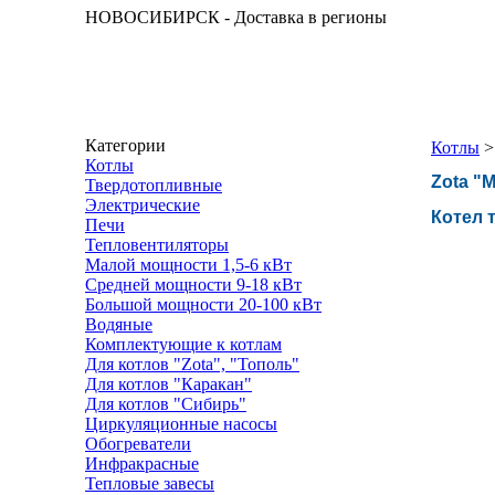
НОВОСИБИРСК - Доставка в регионы
Категории
Котлы
Котлы
Zota "M
Твердотопливные
Электрические
Котел 
Печи
Тепловентиляторы
Малой мощности 1,5-6 кВт
Средней мощности 9-18 кВт
Большой мощности 20-100 кВт
Водяные
Комплектующие к котлам
Для котлов "Zota", "Тополь"
Для котлов "Каракан"
Для котлов "Сибирь"
Циркуляционные насосы
Обогреватели
Инфракрасные
Тепловые завесы