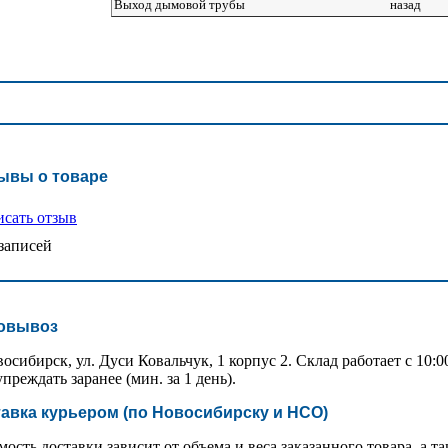
Выход дымовой трубы
назад
ывы о товаре
сать отзыв
записей
овывоз
восибирск, ул. Дуси Ковальчук, 1 корпус 2. Склад работает с 10:
преждать заранее (мин. за 1 день).
авка курьером (по Новосибирску и НСО)
ость доставки зависит от объема и веса заказанного товара, а та