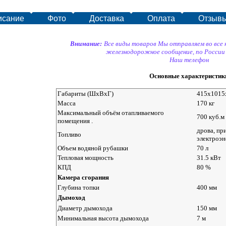
исание
Фото
Доставка
Оплата
Отзыв
Внимание:
Все виды товаров Мы отправляем во все
железнодорожное сообщение, по России
Наш телефон
Основные характеристик
Габариты (ШхВхГ)
415x1015
Масса
170 кг
Максимальный объём отапливаемого
700 куб.м
помещения .
дрова, при
Топливо
электроэн
Объем водяной рубашки
70 л
Тепловая мощность
31.5 кВт
КПД
80 %
Камера сгорания
Глубина топки
400 мм
Дымоход
Диаметр дымохода
150 мм
Минимальная высота дымохода
7 м