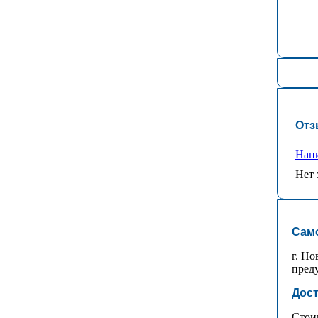
Отз
Напи
Нет 
Сам
г. Но
преду
Дост
Стоим