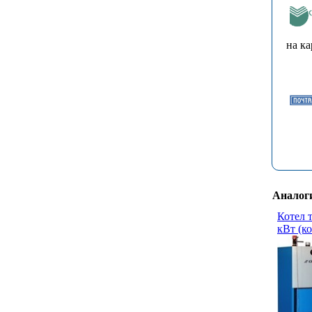
на ка
Аналог
Котел 
кВт (к