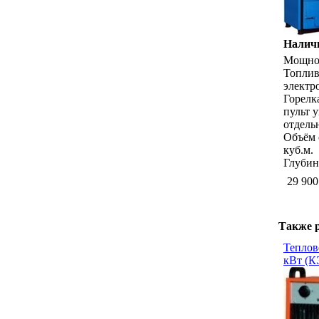
Наличи
Мощнос
Топлив
электр
Горелк
пульт 
отдель
Объём 
куб.м.
Глубин
29 900
Также 
Теплов
кВт (К