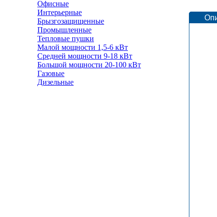
Офисные
Интерьерные
Оп
Брызгозащищенные
Промышленные
Тепловые пушки
Малой мощности 1,5-6 кВт
Средней мощности 9-18 кВт
Большой мощности 20-100 кВт
Газовые
Дизельные