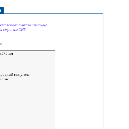
ы
 населенные пункты имеющие
 и странам СНГ.
и
x575 мм
родный газ, уголь,
ергия