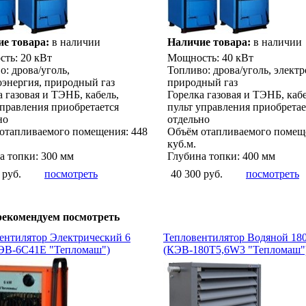
е товара:
в наличии
Наличие товара:
в наличии
ть: 20 кВт
Мощность: 40 кВт
о: дрова/уголь,
Топливо: дрова/уголь, электр
оэнергия, природный газ
природный газ
а газовая и ТЭНБ, кабель,
Горелка газовая и ТЭНБ, кабе
управления приобретается
пульт управления приобретае
но
отдельно
отапливаемого помещения: 448
Объём отапливаемого помещ
куб.м.
а топки: 300 мм
Глубина топки: 400 мм
 руб.
посмотреть
40 300 руб.
посмотреть
рекомендуем посмотреть
ентилятор Электрический 6
Тепловентилятор Водяной 18
ЭВ-6С41Е "Тепломаш")
(КЭВ-180Т5,6W3 "Тепломаш"