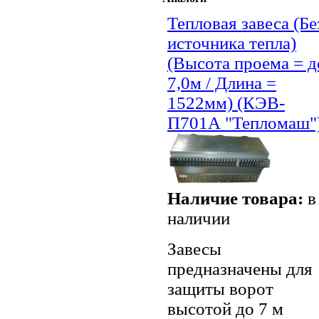
Тепловая завеса (Бе
источника тепла)
(Высота проема = д
7,0м / Длина =
1522мм) (КЭВ-
П701А "Тепломаш"
Наличие товара:
в
наличии
Завесы
предназначены для
защиты ворот
высотой до 7 м