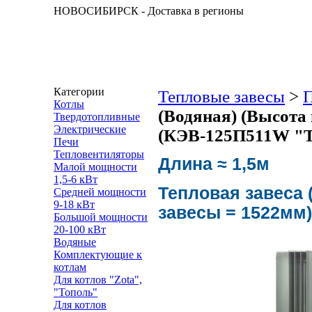
НОВОСИБИРСК - Доставка в регионы
Категории
Тепловые завесы
>
Котлы
(Водяная) (Высота 
Твердотопливные
Электрические
(КЭВ-125П511W "
Печи
Тепловентиляторы
Длина ≈ 1,5м
Малой мощности
1,5-6 кВт
Тепловая завеса 
Средней мощности
9-18 кВт
завесы = 1522мм
Большой мощности
20-100 кВт
Водяные
Комплектующие к
котлам
Для котлов "Zota",
"Тополь"
Для котлов