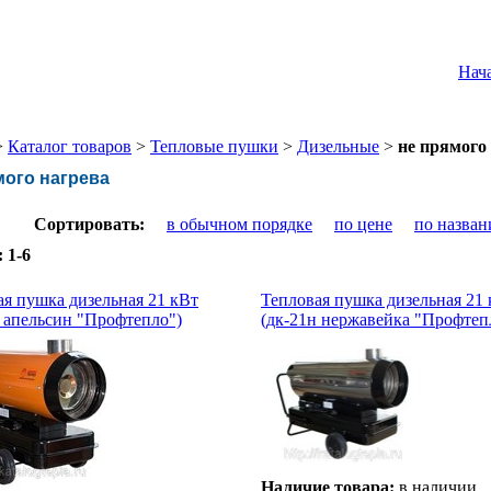
Нач
>
Каталог товаров
>
Тепловые пушки
>
Дизельные
>
не прямого
мого нагрева
Сортировать:
в обычном порядке
по цене
по назва
:
1-6
ая пушка дизельная 21 кВт
Тепловая пушка дизельная 21
н апельсин "Профтепло")
(дк-21н нержавейка "Профтеп
Наличие товара:
в наличии