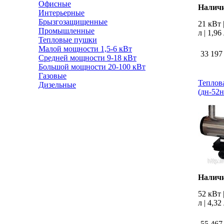
Офисные
Наличи
Интерьерные
Брызгозащищенные
21 кВт 
Промышленные
л | 1,96
Тепловые пушки
Малой мощности 1,5-6 кВт
33 197
Средней мощности 9-18 кВт
Большой мощности 20-100 кВт
Газовые
Теплов
Дизельные
(дн-52
Наличи
52 кВт 
л | 4,32
55 467