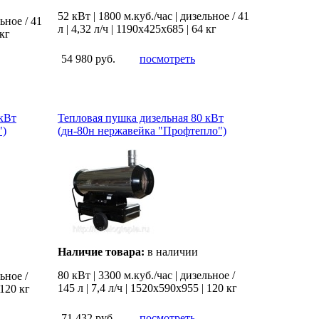
52 кВт | 1800 м.куб./час | дизельное / 41
ьное / 41
л | 4,32 л/ч | 1190х425х685 | 64 кг
 кг
54 980 руб.
посмотреть
 кВт
Тепловая пушка дизельная 80 кВт
")
(дн-80н нержавейка "Профтепло")
Наличие товара:
в наличии
80 кВт | 3300 м.куб./час | дизельное /
ьное /
145 л | 7,4 л/ч | 1520х590х955 | 120 кг
 120 кг
71 432 руб.
посмотреть