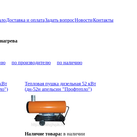
ало
Доставка и оплата
Задать вопрос
Новости
Контакты
 нагрева
нию
по производителю
по наличию
 кВт
Тепловая пушка дизельная 52 кВт
ло")
(дн-52н апельсин "Профтепло")
Наличие товара:
в наличии