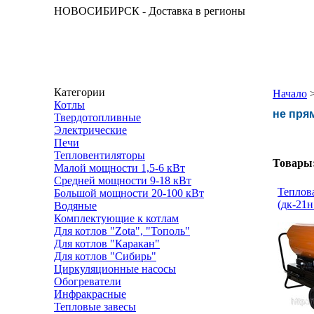
НОВОСИБИРСК - Доставка в регионы
Категории
Начало
Котлы
не пря
Твердотопливные
Электрические
Печи
Тепловентиляторы
Товары
Малой мощности 1,5-6 кВт
Средней мощности 9-18 кВт
Теплов
Большой мощности 20-100 кВт
(дк-21
Водяные
Комплектующие к котлам
Для котлов "Zota", "Тополь"
Для котлов "Каракан"
Для котлов "Сибирь"
Циркуляционные насосы
Обогреватели
Инфракрасные
Тепловые завесы