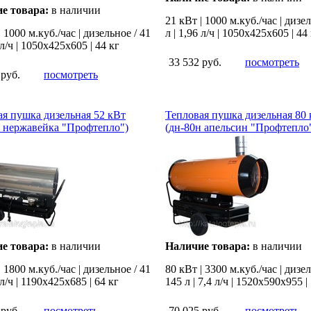
е товара:
в наличии
21 кВт | 1000 м.куб./час | дизел
| 1000 м.куб./час | дизельное / 41
л | 1,96 л/ч | 1050х425х605 | 44
 л/ч | 1050х425х605 | 44 кг
33 532 руб.
посмотреть
 руб.
посмотреть
ая пушка дизельная 52 кВт
Тепловая пушка дизельная 80
н нержавейка "Профтепло")
(дн-80н апельсин "Профтепло
е товара:
в наличии
Наличие товара:
в наличии
| 1800 м.куб./час | дизельное / 41
80 кВт | 3300 м.куб./час | дизел
 л/ч | 1190х425х685 | 64 кг
145 л | 7,4 л/ч | 1520х590х955 |
 руб.
посмотреть
70 025 руб.
посмотреть