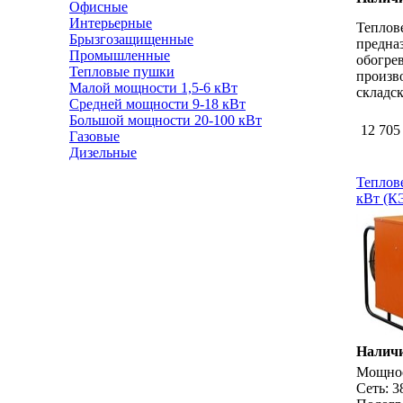
Офисные
Интерьерные
Теплов
Брызгозащищенные
предна
Промышленные
обогре
Тепловые пушки
произв
Малой мощности 1,5-6 кВт
складс
Средней мощности 9-18 кВт
Большой мощности 20-100 кВт
12 705
Газовые
Дизельные
Теплов
кВт (К
Наличи
Мощнос
Сеть: 