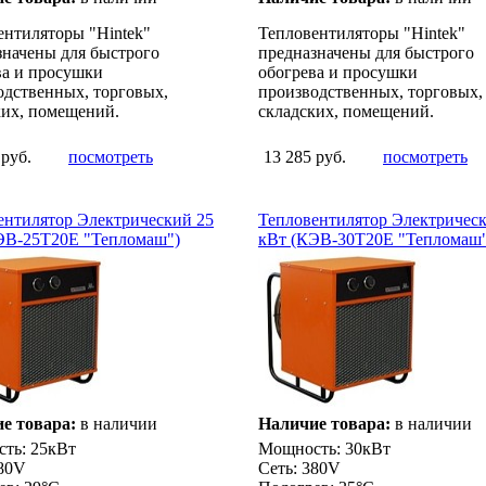
ентиляторы "Hintek"
Тепловентиляторы "Hintek"
значены для быстрого
предназначены для быстрого
ва и просушки
обогрева и просушки
одственных, торговых,
производственных, торговых,
ких, помещений.
складских, помещений.
 руб.
посмотреть
13 285 руб.
посмотреть
ентилятор Электрический 25
Тепловентилятор Электричес
ЭВ-25Т20Е "Тепломаш")
кВт (КЭВ-30Т20Е "Тепломаш"
е товара:
в наличии
Наличие товара:
в наличии
ть: 25кВт
Мощность: 30кВт
380V
Сеть: 380V