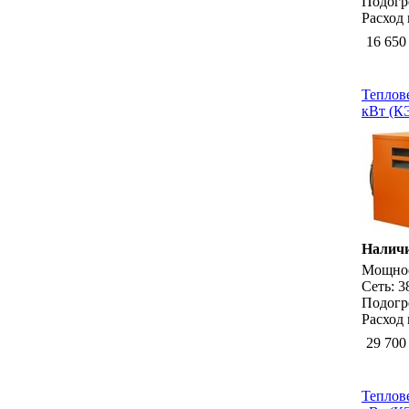
Подогр
Расход 
16 650
Теплов
кВт (К
Наличи
Мощност
Сеть: 
Подогре
Расход 
29 700
Теплов