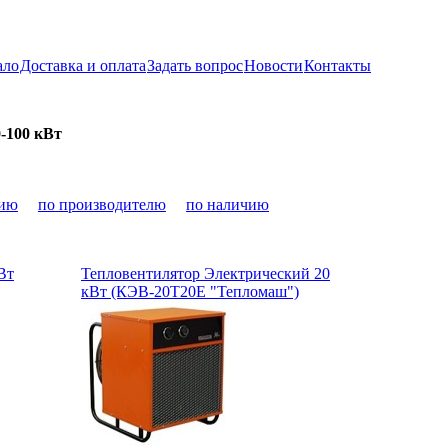
ало
Доставка и оплата
Задать вопрос
Новости
Контакты
-100 кВт
нию
по производителю
по наличию
Вт
Тепловентилятор Электрический 20
кВт (КЭВ-20Т20Е "Тепломаш")