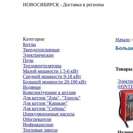
НОВОСИБИРСК - Доставка в регионы
Категории
Начало
Котлы
Большо
Твердотопливные
Электрические
Печи
Тепловентиляторы
Товары
Малой мощности 1,5-6 кВт
Средней мощности 9-18 кВт
Электр
Большой мощности 20-100 кВт
(HINTE
Водяные
Комплектующие к котлам
Для котлов "Zota", "Тополь"
Для котлов "Каракан"
Для котлов "Сибирь"
Циркуляционные насосы
Обогреватели
Инфракрасные
Тепловые завесы
Наличи