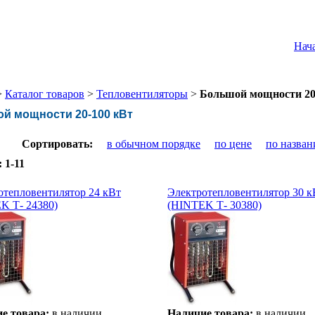
Нач
>
Каталог товаров
>
Тепловентиляторы
>
Большой мощности 20
й мощности 20-100 кВт
Сортировать:
в обычном порядке
по цене
по назва
:
1-11
отепловентилятор 24 кВт
Электротепловентилятор 30 к
K Т- 24380)
(HINTEK Т- 30380)
е товара:
в наличии
Наличие товара:
в наличии