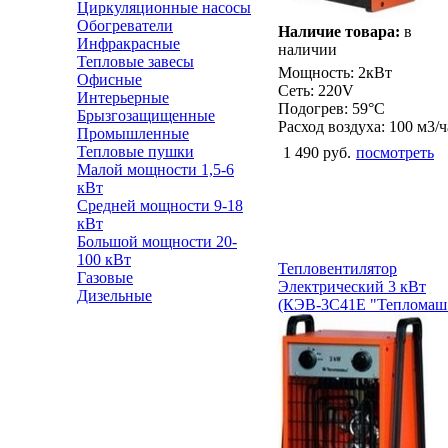
Циркуляционные насосы
Обогреватели
Наличие товара:
в
Инфракрасные
наличии
Тепловые завесы
Мощность: 2кВт
Офисные
Сеть: 220V
Интерьерные
Подогрев: 59°С
Брызгозащищенные
Расход воздуха: 100 м3/ч
Промышленные
Тепловые пушки
1 490 руб.
посмотреть
Малой мощности 1,5-6
кВт
Средней мощности 9-18
кВт
Большой мощности 20-
100 кВт
Тепловентилятор
Газовые
Электрический 3 кВт
Дизельные
(КЭВ-3С41Е "Тепломаш