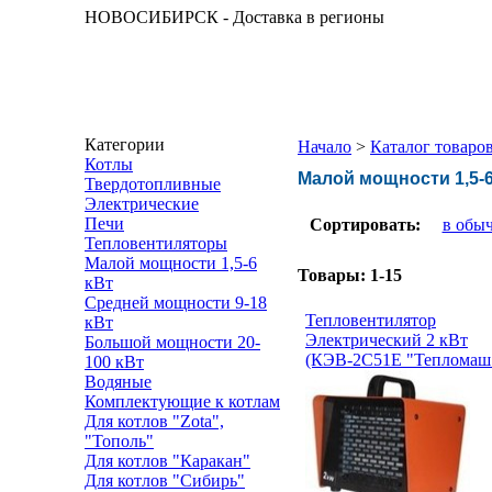
НОВОСИБИРСК - Доставка в регионы
Категории
Начало
>
Каталог товаро
Котлы
Малой мощности 1,5-6
Твердотопливные
Электрические
Печи
Сортировать:
в обы
Тепловентиляторы
Малой мощности 1,5-6
Товары:
1-15
кВт
Средней мощности 9-18
Тепловентилятор
кВт
Электрический 2 кВт
Большой мощности 20-
(КЭВ-2С51Е "Тепломаш
100 кВт
Водяные
Комплектующие к котлам
Для котлов "Zota",
"Тополь"
Для котлов "Каракан"
Для котлов "Сибирь"