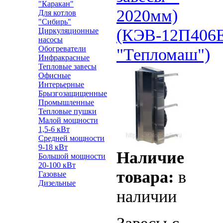
"Каракан"
2020мм)
Для котлов
"Сибирь"
(КЭВ-12П406
Циркуляционные
насосы
Обогреватели
"Тепломаш")
Инфракрасные
Тепловые завесы
Офисные
Интерьерные
Брызгозащищенные
Промышленные
Тепловые пушки
Малой мощности
1,5-6 кВт
Средней мощности
9-18 кВт
Наличие
Большой мощности
20-100 кВт
товара:
в
Газовые
Дизельные
наличии