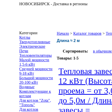
НОВОСИБИРСК - Доставка в регионы
Категории
Начало
>
Каталог товаров
>
Теп
Котлы
Длина ≈ 2 м
Твердотопливные
Электрические
Печи
Сортировать:
в обычном
Тепловентиляторы
Товары:
1-5
Малой мощности
1,5-6 кВт
Тепловая заве
Средней мощности
9-18 кВт
Большой мощности
12 кВт (Высот
20-100 кВт
Водяные
проема = от 3,
Комплектующие к
котлам
до 5,0м / Длин
Для котлов "Zota",
"Тополь"
завесы =
Для котлов