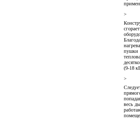
примен
>
Констр
сгорае
оборуд
Благод
нагрев
пушки 
теплов
десятк
(9-18 к
>
Следуе
прямог
попада
весь д
работа
помеще