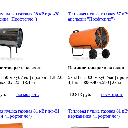
я пушка газовая 38 кВт (кг-38
Тепловая пушка газовая 57 кВт
ейка "Профтепло")
апельсин "Профтепло")
е товара:
в наличии
Наличие товара:
в наличии
 850 м.куб./час | пропан | 1,8-2,6
57 кВт | 3000 м.куб./час | пропа
35х350х520 | 18,4 кг
4,1 л/ч | 890х400х590 | 28 кг
руб.
посмотреть
10 813 руб.
посмотреть
я пушка газовая 81 кВт (кг-81
Тепловая пушка газовая 81 кВт
ин "Профтепло")
нержавейка "Профтепло")