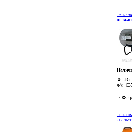
Теплова
нержав
Наличи
38 кВт |
л/ч | 6
7 885 
Теплова
апельс