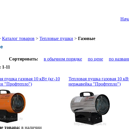
Нач
>
Каталог товаров
>
Тепловые пушки
>
Газовые
ые
Сортировать:
в обычном порядке
по цене
по назва
:
1-11
я пушка газовая 10 кВт (кг-10
Тепловая пушка газовая 10 кВт
ин "Профтепло")
нержавейка "Профтепло")
е товара:
в наличии