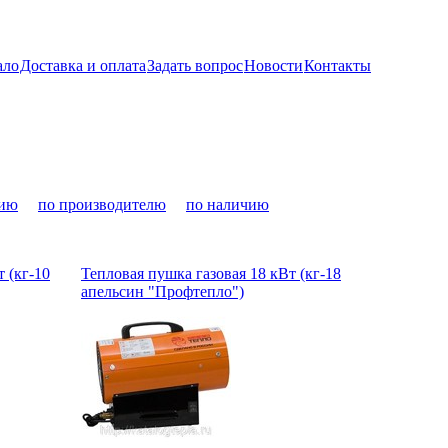
ало
Доставка и оплата
Задать вопрос
Новости
Контакты
нию
по производителю
по наличию
 (кг-10
Тепловая пушка газовая 18 кВт (кг-18
апельсин "Профтепло")