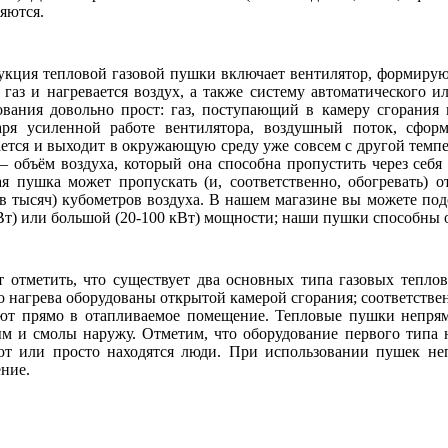
яются.
укция тепловой газовой пушки включает вентилятор, формиру
т газ и нагревается воздух, а также систему автоматического 
ования довольно прост: газ, поступающий в камеру сгорания 
аря усиленной работе вентилятора, воздушный поток, сфор
ается и выходит в окружающую среду уже совсем с другой темп
– объём воздуха, который она способна пропустить через себя 
ая пушка может пропускать (и, соответственно, обогревать) о
ов тысяч) кубометров воздуха. В нашем магазине вы можете по
Вт) или большой (20-100 кВт) мощности; наши пушки способны об
т отметить, что существует два основных типа газовых тепл
о нагрева оборудованы открытой камерой сгорания; соответстве
ют прямо в отапливаемое помещение. Тепловые пушки непря
ым и смолы наружу. Отметим, что оборудование первого типа 
ют или просто находятся люди. При использовании пушек неп
ние.