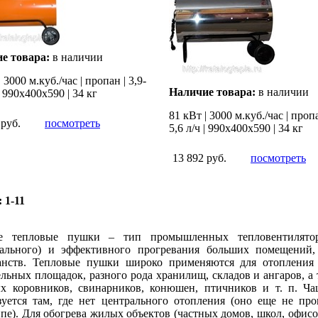
е товара:
в наличии
 3000 м.куб./час | пропан | 3,9-
Наличие товара:
в наличии
 | 990х400х590 | 34 кг
81 кВт | 3000 м.куб./час | пропа
 руб.
посмотреть
5,6 л/ч | 990х400х590 | 34 кг
13 892 руб.
посмотреть
:
1-11
е тепловые пушки – тип промышленных тепловентиляторо
ального) и эффективного прогревания больших помещений
анств. Тепловые пушки широко применяются для отопления ц
ельных площадок, разного рода хранилищ, складов и ангаров, 
х коровников, свинарников, конюшен, птичников и т. п. Ча
зуется там, где нет центрального отопления (оно еще не пр
пе). Для обогрева жилых объектов (частных домов, школ, офисо