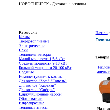
НОВОСИБИРСК - Доставка в регионы
Категории
Начало
Котлы
Газов
Твердотопливные
Электрические
Печи
Тепловентиляторы
Товары
Малой мощности 1,5-6 кВт
Средней мощности 9-18 кВт
Теплова
Большой мощности 20-100 кВт
апельс
Водяные
Комплектующие к котлам
Для котлов "Zota", "Тополь"
Для котлов "Каракан"
Для котлов "Сибирь"
Циркуляционные насосы
Обогреватели
Инфракрасные
Тепловые завесы
Наличи