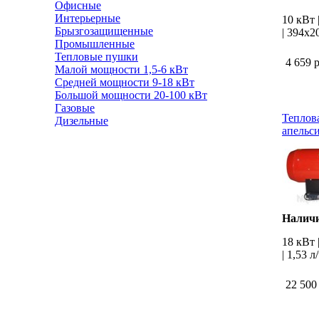
Офисные
Интерьерные
10 кВт |
Брызгозащищенные
| 394х2
Промышленные
Тепловые пушки
4 659 
Малой мощности 1,5-6 кВт
Средней мощности 9-18 кВт
Большой мощности 20-100 кВт
Газовые
Теплова
Дизельные
апельс
Наличи
18 кВт 
| 1,53 л
22 500