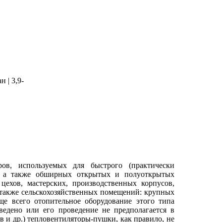
н | 3,9-
в, используемых для быстрого (практически
, а также обширных открытых и полуоткрытых
ехов, мастерских, производственных корпусов,
а также сельскохозяйственных помещений: крупных
ще всего отопительное оборудование этого типа
оведено или его проведение не предполагается в
в и др.) тепловентиляторы-пушки, как правило, не