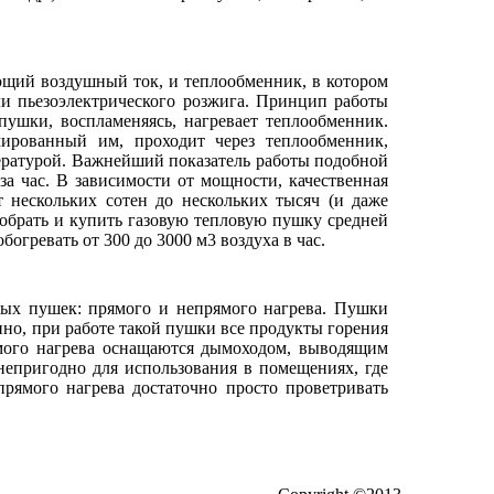
ющий воздушный ток, и теплообменник, в котором
или пьезоэлектрического розжига. Принцип работы
пушки, воспламеняясь, нагревает теплообменник.
мированный им, проходит через теплообменник,
ературой. Важнейший показатель работы подобной
за час. В зависимости от мощности, качественная
т нескольких сотен до нескольких тысяч (и даже
добрать и купить газовую тепловую пушку средней
огревать от 300 до 3000 м3 воздуха в час.
овых пушек: прямого и непрямого нагрева. Пушки
нно, при работе такой пушки все продукты горения
мого нагрева оснащаются дымоходом, выводящим
непригодно для использования в помещениях, где
рямого нагрева достаточно просто проветривать