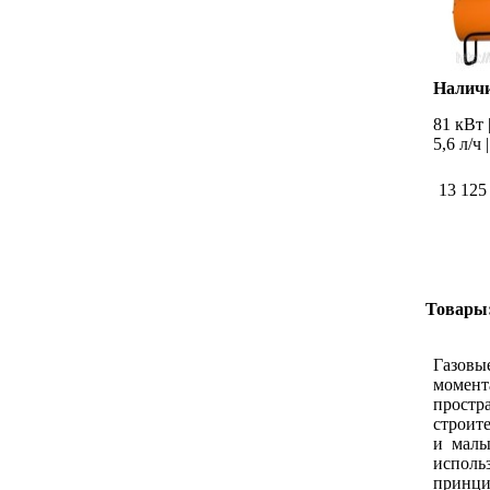
Наличи
81 кВт |
5,6 л/ч
13 125
Товары
Газовы
момент
простр
строит
и малы
исполь
принци