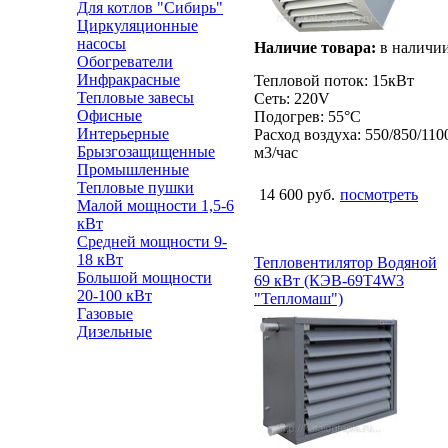
Для котлов "Сибирь"
Циркуляционные
насосы
Наличие товара:
в наличи
Обогреватели
Инфракрасные
Тепловой поток: 15кВт
Тепловые завесы
Сеть: 220V
Офисные
Подогрев: 55°С
Интерьерные
Расход воздуха: 550/850/110
Брызгозащищенные
м3/час
Промышленные
Тепловые пушки
14 600 руб.
посмотреть
Малой мощности 1,5-6
кВт
Средней мощности 9-
18 кВт
Тепловентилятор Водяной
Большой мощности
69 кВт (КЭВ-69Т4W3
20-100 кВт
"Тепломаш")
Газовые
Дизельные