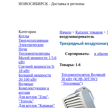
НОВОСИБИРСК - Доставка в регионы
Категории
Начало
>
Каталог товаров
>
Котлы
воздухонагреватель
Твердотопливные
Трехрядный воздухонаг
Электрические
Печи
Тепловентиляторы
Сортировать:
в обычн
Малой мощности 1,5-6
кВт
Товары:
1-6
Средней мощности 9-
18 кВт
Тепловентилятор Водяной
Большой мощности
30 кВт (КЭВ-30Т3W3
20-100 кВт
"Тепломаш")
Водяные
Комплектующие к
котлам
Для котлов "Zota",
"Тополь"
Для котлов "Каракан"