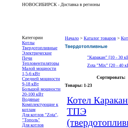
НОВОСИБИРСК - Доставка в регионы
Категории
Начало
>
Каталог товаров
>
Ко
Котлы
Твердотопливные
Твердотопливные
Электрические
"Каракан" [10 - 30 к
Печи
Тепловентиляторы
Zota "Mix" [20 - 40 к
Малой мощности
1,5-6 кВт
Сортировать:
Средней мощности
9-18 кВт
Товары:
1-23
Большой мощности
20-100 кВт
Котел Каракан
Водяные
Комплектующие к
ТПЭ
котлам
Для котлов "Zota",
(твердотопли
"Тополь"
Для котлов