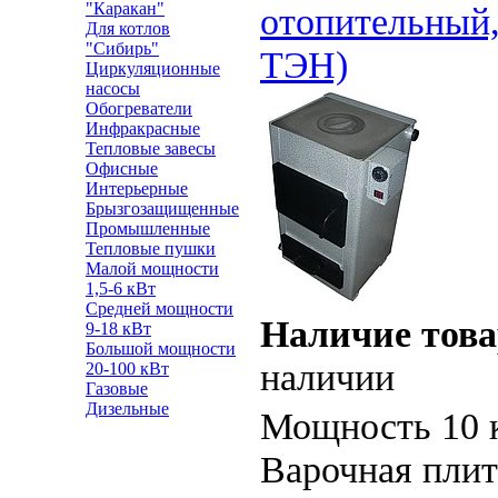
"Каракан"
отопительный,
Для котлов
"Сибирь"
ТЭН)
Циркуляционные
насосы
Обогреватели
Инфракрасные
Тепловые завесы
Офисные
Интерьерные
Брызгозащищенные
Промышленные
Тепловые пушки
Малой мощности
1,5-6 кВт
Средней мощности
Наличие това
9-18 кВт
Большой мощности
наличии
20-100 кВт
Газовые
Дизельные
Мощность 10 
Варочная плит