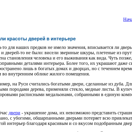
Нач
ли красоты дверей в интерьере
а-то для наших предков не имело значения, вписывается ли двер
а и дверей-то не было: висели звериные шкуры, плетеные из пру
ена становления человека и его выживания как вида. Чуть позже,
оправными деталями интерьера. Более того, их украшают даже си
ространено лишь в богатых домах и дворцах, но с течением вр
и во внутренним облике жилого помещения.
имер, на Руси считались богатыми двери, сделанные из дуба. Д
ыми породами дерева, применяли стекло, медные листы. В купе
оровыми расписными медальонами, собранными в единую комп
йчас
двери
- украшение дома, их невозможно представить страш
лано, с убогими, обшарпанными дверьми потеряет всю привлекате
той интерьер благодаря красивым и со вкусом подобранным двер