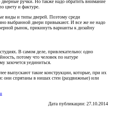
о дверные ручки. Но также надо обратить внимание
о цвету и фактуре.
ые виды и типы дверей. Поэтому среди
ачно выбранной двери привыкают. И все же не надо
дверной рынок, прикинуть варианты к дизайну
тудиях. В самом деле, привлекательно: одно
айность, потому что человек по натуре
му захочется уединиться.
олее выпускают такие конструкции, которые, при их
м: они спрятаны в нишах стен (раздвижные) или
u
Дата публикации: 27.10.2014