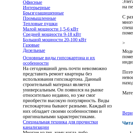
Элег
Офисные
на п
Интерьерные
Брызгозащищенные
С ра
Промышленные
мног
Тепловые пушки
спеш
Малой мощности 1,5-6 кВт
поме
Средней мощности 9-18 кВт
Большой мощности 20-100 кВт
>
Газовые
Дизельные
Модн
поме
Основные виды гипсокартона и их
инди
особенности
На сегодняшний день почти невозможно
Поэт
представить ремонт квартиры без
нево
использования гипсокартона. Данный
нахо
строительный материал является
универсальным. Он появился на рынке
Мате
относительно недавно, но уже смог
приобрести высокую популярность. Виды
гиспокартона бывают разными. Каждый из
них обладает своими особенностями и
Верн
оригинальными характеристиками.
Специальная техника для прочистки
Чита
канализации
Многие из тех, кому когда-либо