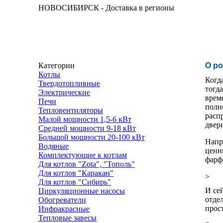
НОВОСИБИРСК - Доставка в регионы
Категории
О ро
Котлы
Когд
Твердотопливные
тогд
Электрические
врем
Печи
полн
Тепловентиляторы
расп
Малой мощности 1,5-6 кВт
двер
Средней мощности 9-18 кВт
Большой мощности 20-100 кВт
Напр
Водяные
ценн
Комплектующие к котлам
фарф
Для котлов "Zota", "Тополь"
Для котлов "Каракан"
>
Для котлов "Сибирь"
И се
Циркуляционные насосы
отде
Обогреватели
прос
Инфракрасные
Тепловые завесы