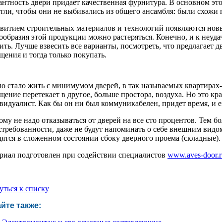
антность двери придает качественная фурнитура. В основном эт
етли, чтобы они не выбивались из общего ансамбля: были схожи п
звитием строительных материалов и технологий появляются нов
ообразия этой продукции можно растеряться. Конечно, и к неуд
ить. Лучше взвесить все варианты, посмотреть, что предлагает 
щения и тогда только покупать.
о стало жить с минимумом дверей, в так называемых квартирах-с
щение перетекает в другое, больше простора, воздуха. Но это кр
видуалист. Как бы он ни был коммуникабелен, придет время, и е
ому не надо отказываться от дверей на все сто процентов. Тем б
стребованности, даже не будут напоминать о себе внешним видо
дятся в сложенном состоянии сбоку дверного проема (складные).
риал подготовлен при содействии специалистов
www.aves-door.r
уться к списку
йте также: