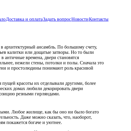
ало
Доставка и оплата
Задать вопрос
Новости
Контакты
ь в архитектурный ансамбль. По большому счету,
тьев калитки или дощатые затворы. Но то были
 в античные времена, двери становятся
льнее, нежели стены, потолки и полы. Сначала это
емени и простолюдины понимают роль красивой
ля пущей красоты их отделывали другими, более
ческих домах любили декорировать двери
озицию резными гирляндами.
ными. Любое жилище, как бы оно ни было богато
льность. Даже можно сказать, что, наоборот,
ям покажется богаче и уютнее.