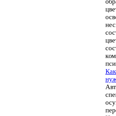
обр
цве
осв
нес
сос
цве
сос
ком
пси
Как
ну
Авт
спе
осу
пер