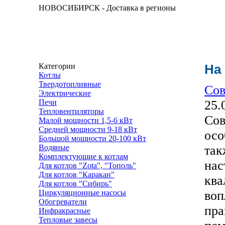
НОВОСИБИРСК - Доставка в регионы
Категории
На
Котлы
Твердотопливные
Сов
Электрические
25.
Печи
Тепловентиляторы
Сов
Малой мощности 1,5-6 кВт
Средней мощности 9-18 кВт
осо
Большой мощности 20-100 кВт
так
Водяные
Комплектующие к котлам
нас
Для котлов "Zota", "Тополь"
Для котлов "Каракан"
ква
Для котлов "Сибирь"
воп
Циркуляционные насосы
Обогреватели
пра
Инфракрасные
Тепловые завесы