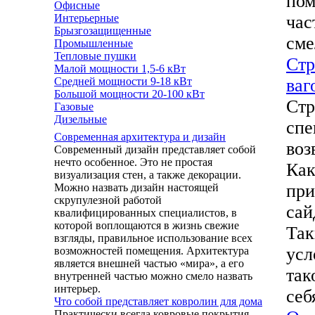
пом
Офисные
час
Интерьерные
Брызгозащищенные
сме
Промышленные
Тепловые пушки
Стр
Малой мощности 1,5-6 кВт
ваг
Средней мощности 9-18 кВт
Большой мощности 20-100 кВт
Стр
Газовые
Дизельные
спе
Современная архитектура и дизайн
воз
Современный дизайн представляет собой
нечто особенное. Это не простая
Как
визуализация стен, а также декорации.
при
Можно назвать дизайн настоящей
скрупулезной работой
сай
квалифицированных специалистов, в
которой воплощаются в жизнь свежие
Так
взгляды, правильное использование всех
усл
возможностей помещения. Архитектура
является внешней частью «мира», а его
так
внутренней частью можно смело назвать
интерьер.
себ
Что собой представляет ковролин для дома
Практически всегда ковровые покрытия