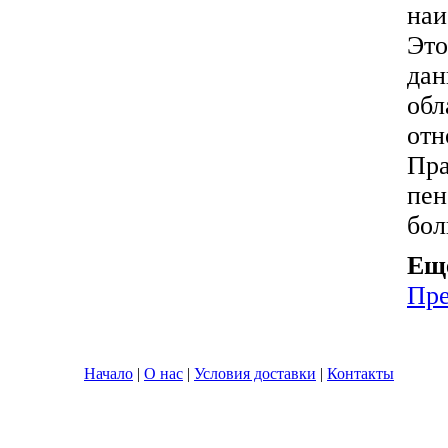
наи
Это
дан
обл
отн
Пра
пен
бол
Ещ
Пр
Начало
|
О нас
|
Условия доставки
|
Контакты