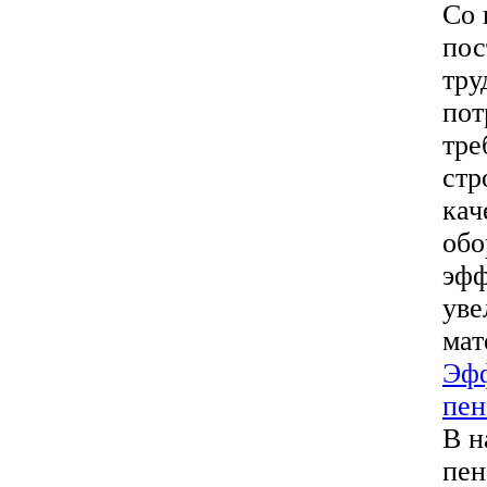
Со 
пос
тру
пот
тре
стр
кач
обо
эфф
уве
мат
Эфф
пен
В н
пен