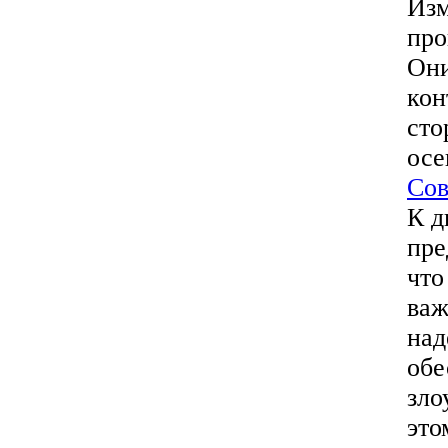
Изм
про
Они
кон
сто
осе
Сов
К д
пре
что
важ
над
обе
зло
это