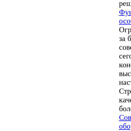
реш
Фун
осо
Огр
за 
сов
сег
кон
выс
нас
Стр
кач
бол
Сов
обо