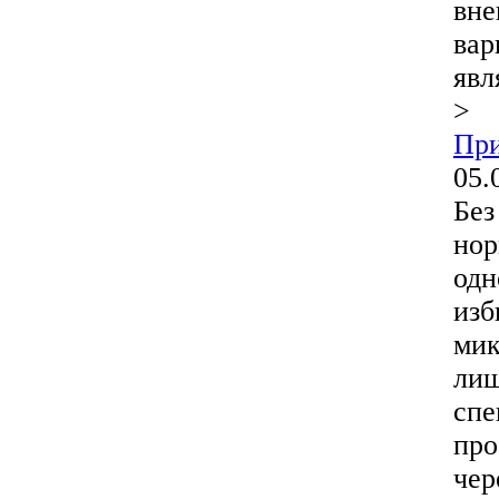
вне
вар
явл
>
При
05.
Без
нор
одн
изб
мик
лиш
спе
про
чер