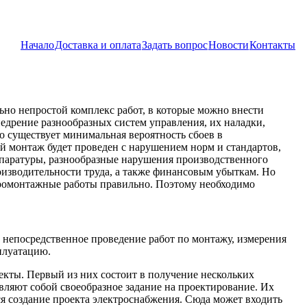
Начало
Доставка и оплата
Задать вопрос
Новости
Контакты
но непростой комплекс работ, в которые можно внести
недрение разнообразных систем управления, их наладки,
то существует минимальная вероятность сбоев в
й монтаж будет проведен с нарушением норм и стандартов,
ппаратуры, разнообразные нарушения производственного
оизводительности труда, а также финансовым убыткам. Но
ктромонтажные работы правильно. Поэтому необходимо
, непосредственное проведение работ по монтажу, измерения
сплуатацию.
екты. Первый из них состоит в получение нескольких
вляют собой своеобразное задание на проектирование. Их
я создание проекта электроснабжения. Сюда может входить