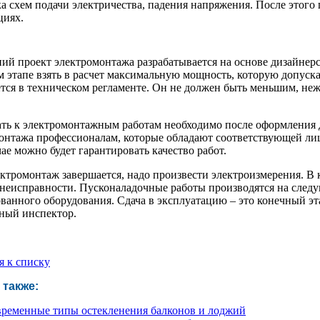
ка схем подачи электричества, падения напряжения. После этого
циях.
ий проект электромонтажа разрабатывается на основе дизайнерск
м этапе взять в расчет максимальную мощность, которую допуск
тся в техническом регламенте. Он не должен быть меньшим, не
ть к электромонтажным работам необходимо после оформления 
онтажа профессионалам, которые обладают соответствующей лице
ае можно будет гарантировать качество работ.
ектромонтаж завершается, надо произвести электроизмерения. В к
неисправности. Пусконаладочные работы производятся на следую
ванного оборудования. Сдача в эксплуатацию – это конечный эта
ный инспектор.
я к списку
 также:
ременные типы остекленения балконов и лоджий