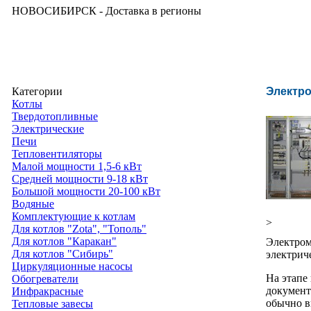
НОВОСИБИРСК - Доставка в регионы
Категории
Электр
Котлы
Твердотопливные
Электрические
Печи
Тепловентиляторы
Малой мощности 1,5-6 кВт
Средней мощности 9-18 кВт
Большой мощности 20-100 кВт
Водяные
Комплектующие к котлам
>
Для котлов "Zota", "Тополь"
Для котлов "Каракан"
Электром
Для котлов "Сибирь"
электрич
Циркуляционные насосы
На этапе
Обогреватели
документ
Инфракрасные
обычно в
Тепловые завесы