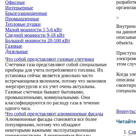
разработ
Офисные
организа
Интерьерные
Брызгозащищенные
>
Промышленные
Тепловые пушки
Внутренн
Малой мощности 1,5-6 кВт
на данно
Средней мощности 9-18 кВт
описывае
Большой мощности 20-100 кВт
объекта.
Газовые
Дизельные
Приступа
электром
Что собой представляют газовые счетчики
этом случ
Счетчики газа представляют собой специальные
приборы для учета потребляемого топлива. Их
Когда эл
установка сейчас является довольно часто
описаны 
встречающимся явлением, потому что экономия
смонтиро
энергоресурсов и их учет очень актуальны.
специаль
Газовые счетчики бывают бытовыми,
промышленными, коммунальными. Они
классифицируются по расходу газа в течение
одного часа.
Вернутьс
Что собой представляют алюминиевые фасады
Алюминиевые фасады становятся все более
Читайте
популярными, потому что обладают
некоторыми важными эксплуатационными
Сов
преимуществами. Алюминиевые фасады