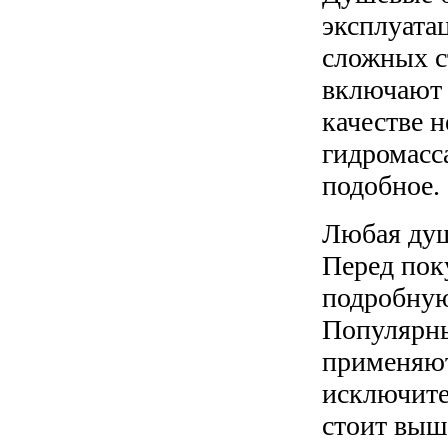
эксплуата
сложных с
включают в
качестве 
гидромасс
подобное.
Любая душ
Перед пок
подробну
Популярны
применяют
исключите
стоит выш