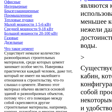
Офисные
являются 
Интерьерные
Брызгозащищенные
использов
Промышленные
меньшее к
Тепловые пушки
Малой мощности 1,5-6 кВт
нежели да
Средней мощности 9-18 кВт
Большой мощности 20-100 кВт
достоинст
Газовые
Дизельные
воды.
Что такое цемент
Существует немалое количество
>
разнообразных строительных
материалов, среди которых цемент
Существуе
занимает особое место. Наверняка
практически каждый человек, даже тот,
кабин, кот
который не имеет ни малейшего
отношения к строительству, что-то
конфигура
слышал о цементе. Именно этот
материал обычно является основой
собой про
зданий и разнообразных объектов,
некоторым
потому что с его помощью между
собой скрепляются другие
и удобств
строительные материалы, например,
кирпич, шлакоблок и многие другие.