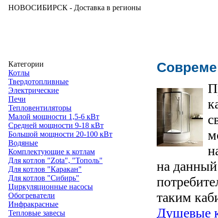
НОВОСИБИРСК - Доставка в регионы
Категории
Совреме
Котлы
Твердотопливные
П
Электрические
Печи
к
Тепловентиляторы
с
Малой мощности 1,5-6 кВт
Средней мощности 9-18 кВт
м
Большой мощности 20-100 кВт
Водяные
н
Комплектующие к котлам
Для котлов "Zota", "Тополь"
на данный
Для котлов "Каракан"
Для котлов "Сибирь"
потребите
Циркуляционные насосы
таким каб
Обогреватели
Инфракрасные
Душевые 
Тепловые завесы