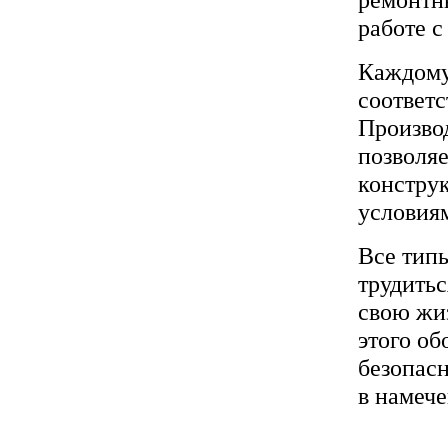
работе с
Каждому
соответс
Произво
позволяе
констру
условия
Все тип
трудитьс
свою жи
этого об
безопасн
в намеч