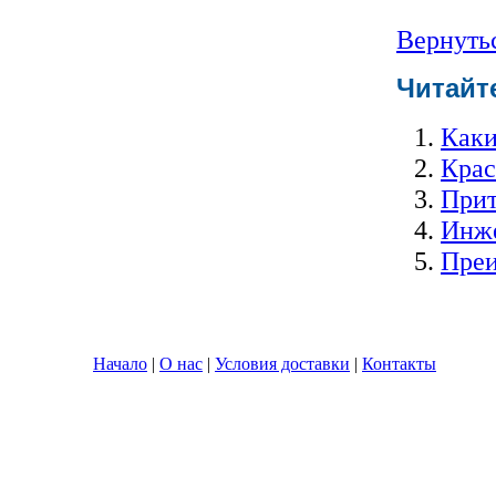
Вернуть
Читайте
Каки
Крас
Прит
Инже
Преи
Начало
|
О нас
|
Условия доставки
|
Контакты