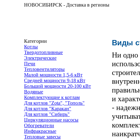
НОВОСИБИРСК - Доставка в регионы
Категории
Виды с
Котлы
Твердотопливные
Ни одно 
Электрические
использо
Печи
Тепловентиляторы
строител
Малой мощности 1,5-6 кВт
внутрен
Средней мощности 9-18 кВт
Большой мощности 20-100 кВт
правильн
Водяные
и харак
Комплектующие к котлам
Для котлов "Zota", "Тополь"
- надеж
Для котлов "Каракан"
Для котлов "Сибирь"
учитыват
Циркуляционные насосы
комплек
Обогреватели
Инфракрасные
наикратч
Тепловые завесы