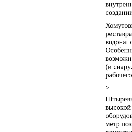
внутренн
создани
Хомутов
реставра
водонапо
Особенн
возможн
(и снару
рабочего
>
Штырев
высокой
оборудов
метр поз
ремонтн