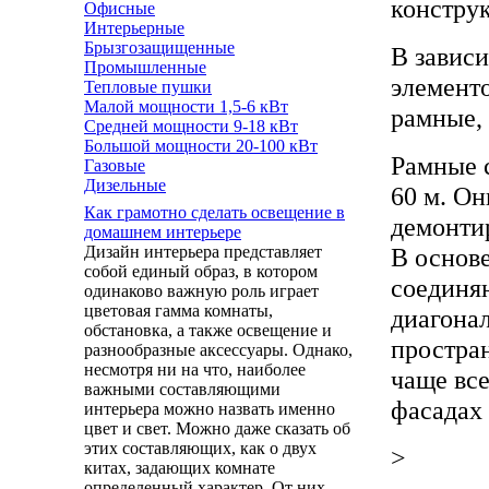
констру
Офисные
Интерьерные
Брызгозащищенные
В завис
Промышленные
элемент
Тепловые пушки
Малой мощности 1,5-6 кВт
рамные,
Средней мощности 9-18 кВт
Большой мощности 20-100 кВт
Рамные 
Газовые
Дизельные
60 м. Он
Как грамотно сделать освещение в
демонти
домашнем интерьере
В основ
Дизайн интерьера представляет
собой единый образ, в котором
соединя
одинаково важную роль играет
цветовая гамма комнаты,
диагона
обстановка, а также освещение и
простра
разнообразные аксессуары. Однако,
несмотря ни на что, наиболее
чаще все
важными составляющими
фасадах 
интерьера можно назвать именно
цвет и свет. Можно даже сказать об
этих составляющих, как о двух
>
китах, задающих комнате
определенный характер. От них