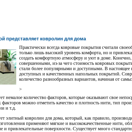
ой представляет ковролин для дома
Практически всегда ковровые покрытия считали своео
только лишь высокий уровень комфорта, но и привле
создать комфортную атмосферу и уют в доме. Конечно,
совершенными, из-за чего стоимость ковровых покрыт
стали более популярными и доступными. В настоящее
доступных и качественных напольных покрытий. Сов
количество разнообразных вариантов, начиная от сам
>
ет немалое количество факторов, которые оказывают свое непос
 факторов можно отметить качество и плотность нити, тип прои
и и т.д.
ет элитный ковролин для дома, который, как правило, производи
изготовления применяют мягкие и высококачественные нити, об
е и привлекательные поверхности. Существует много стандартн