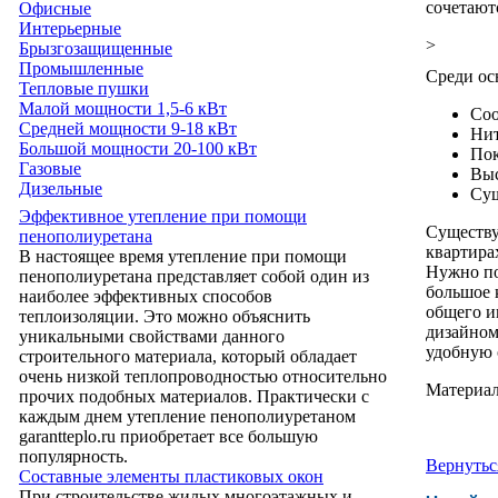
сочетают
Офисные
Интерьерные
>
Брызгозащищенные
Промышленные
Среди ос
Тепловые пушки
Малой мощности 1,5-6 кВт
Соо
Средней мощности 9-18 кВт
Нит
Большой мощности 20-100 кВт
Пок
Газовые
Выс
Дизельные
Сущ
Эффективное утепление при помощи
Существу
пенополиуретана
квартира
В настоящее время утепление при помощи
Нужно по
пенополиуретана представляет собой один из
большое 
наиболее эффективных способов
общего и
теплоизоляции. Это можно объяснить
дизайном
уникальными свойствами данного
удобную 
строительного материала, который обладает
очень низкой теплопроводностью относительно
Материал
прочих подобных материалов. Практически с
каждым днем утепление пенополиуретаном
garantteplo.ru приобретает все большую
популярность.
Вернутьс
Составные элементы пластиковых окон
При строительстве жилых многоэтажных и