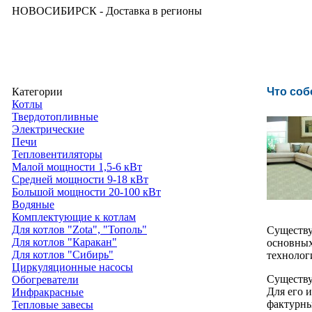
НОВОСИБИРСК - Доставка в регионы
Категории
Что соб
Котлы
Твердотопливные
Электрические
Печи
Тепловентиляторы
Малой мощности 1,5-6 кВт
Средней мощности 9-18 кВт
Большой мощности 20-100 кВт
Водяные
Комплектующие к котлам
Для котлов "Zota", "Тополь"
Существу
Для котлов "Каракан"
основных
Для котлов "Сибирь"
технологи
Циркуляционные насосы
Существу
Обогреватели
Для его 
Инфракрасные
фактурны
Тепловые завесы