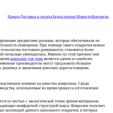
Начало
Доставка и оплата
Задать вопрос
Новости
Контакты
бразными предметами роскоши, которые обеспечивали не
кательность помещения. При помощи такого покрытия можно
 технологии постоянно развиваются, становятся более
ий несколько уменьшилась. Именно по этой причине они
 время
ковролин для дома
является одним из наиболее
ременные производители могут предложить большое
ых дешевых и заканчивая довольно дорогостоящими.
редственное влияние на качество ковролина. Среди
зводства, используемые во время процесса изготовления
тся из чистых с экологической точки зрения материалов.
ладающие комфортной структурой ворса. Ковролин получает
ых коллекций данного напольного покрытия, в которых