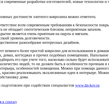
ся современные разработки изготовителей, новые технологии и 
новных достоинств элитного ковролина можно отметить:
тветствие всем современным требованиям к безопасности покрыт
ь не обладает синтетическим блеском, неприятным запахом.
рытие является очень приятным на ощупь и мягким.
окий уровень долговечности.
ественное разнообразие интересных дизайнов.
ет немного более простой ковролин для использования в домаш
х, домах, коттеджах и прочих подобных помещениях. Напольное
дбирать его при учете того, насколько сильно будет использова
количество людей, то он должен быть в особенности прочным и
нтерьера, особенностей помещения. Можно при помощи данного
, красиво реализовывать эксклюзивные идеи в интерьере. Можно
обстановку дома.
 подготовлен при содействии специалистов
www.lin-kov.ru
я к списку