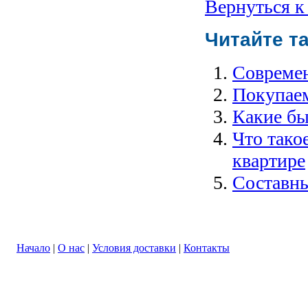
Вернуться к
Читайте т
Современ
Покупаем
Какие бы
Что тако
квартире
Составны
Начало
|
О нас
|
Условия доставки
|
Контакты