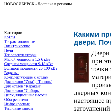
НОВОСИБИРСК - Доставка в регионы
Категории
Какими пр
Котлы
двери. По
Твердотопливные
Электрические
Печи
Двери
Тепловентиляторы
при эт
Малой мощности 1,5-6 кВт
Средней мощности 9-18 кВт
точки 
Большой мощности 20-100 кВт
Водяные
матери
Комплектующие к котлам
Для котлов "Zota", "Тополь"
произ
Для котлов "Каракан"
Для котлов "Сибирь"
дверных кон
Циркуляционные насосы
настоящее в
Обогреватели
Инфракрасные
затруднени
Тепловые завесы