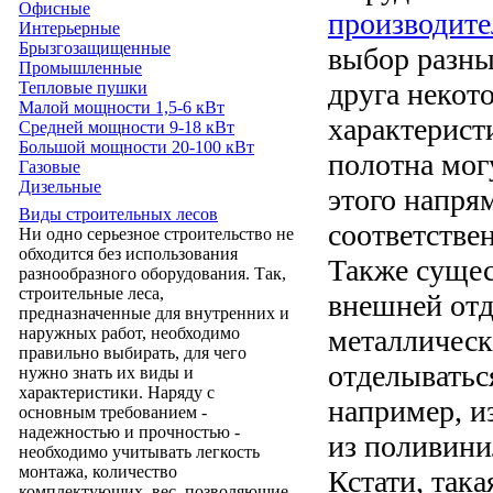
Офисные
производите
Интерьерные
Брызгозащищенные
выбор разны
Промышленные
друга неко
Тепловые пушки
Малой мощности 1,5-6 кВт
характерист
Средней мощности 9-18 кВт
Большой мощности 20-100 кВт
полотна мог
Газовые
Дизельные
этого напря
Виды строительных лесов
соответстве
Ни одно серьезное строительство не
обходится без использования
Также сущес
разнообразного оборудования. Так,
строительные леса,
внешней отд
предназначенные для внутренних и
металлическ
наружных работ, необходимо
правильно выбирать, для чего
отделыватьс
нужно знать их виды и
характеристики. Наряду с
например, и
основным требованием -
надежностью и прочностью -
из поливини
необходимо учитывать легкость
монтажа, количество
Кстати, так
комплектующих, вес, позволяющие