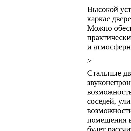
Высокой уст
каркас двер
Можно обесп
практически 
и атмосферн
>
Стальные дв
звуконепрон
возможность
соседей, ули
возможность
помещения в
будет рассч