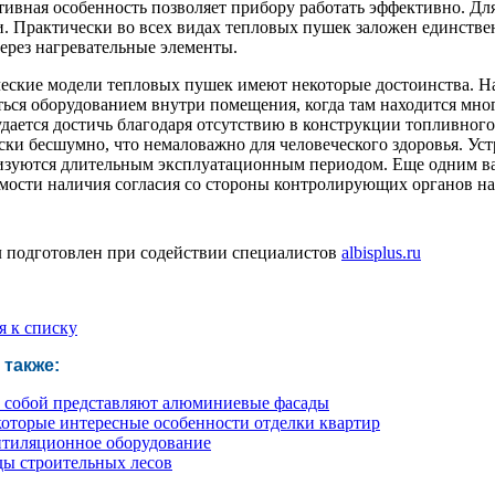
тивная особенность позволяет прибору работать эффективно. Д
и. Практически во всех видах тепловых пушек заложен единств
через нагревательные элементы.
еские модели тепловых пушек имеют некоторые достоинства. На
ться оборудованием внутри помещения, когда там находится мно
удается достичь благодаря отсутствию в конструкции топливного
ски бесшумно, что немаловажно для человеческого здоровья. Ус
изуются длительным эксплуатационным периодом. Еще одним в
мости наличия согласия со стороны контролирующих органов на
 подготовлен при содействии специалистов
albisplus.ru
я к списку
 также:
 собой представляют алюминиевые фасады
оторые интересные особенности ​отделки квартир
тиляционное оборудование
ы строительных лесов