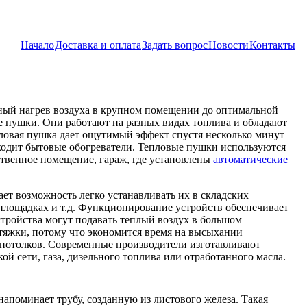
Начало
Доставка и оплата
Задать вопрос
Новости
Контакты
ный нагрев воздуха в крупном помещении до оптимальной
е пушки. Они работают на разных видах топлива и обладают
овая пушка дает ощутимый эффект спустя несколько минут
сходит бытовые обогреватели. Тепловые пушки используются
ственное помещение, гараж, где установлены
автоматические
ет возможность легко устанавливать их в складских
лощадках и т.д. Функционирование устройств обеспечивает
тройства могут подавать теплый воздух в большом
тяжки, потому что экономится время на высыхании
 потолков. Современные производители изготавливают
й сети, газа, дизельного топлива или отработанного масла.
поминает трубу, созданную из листового железа. Такая