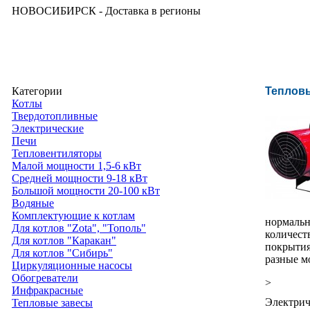
НОВОСИБИРСК - Доставка в регионы
Категории
Тепловы
Котлы
Твердотопливные
Электрические
Печи
Тепловентиляторы
Малой мощности 1,5-6 кВт
Средней мощности 9-18 кВт
Большой мощности 20-100 кВт
Водяные
Комплектующие к котлам
нормальн
Для котлов "Zota", "Тополь"
количест
Для котлов "Каракан"
покрытия
Для котлов "Сибирь"
разные м
Циркуляционные насосы
Обогреватели
>
Инфракрасные
Электрич
Тепловые завесы