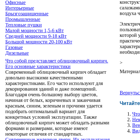
конструк
Офисные
салазкам
Интерьерные
воздуха 
Брызгозащищенные
Промышленные
Электрич
Тепловые пушки
пользова
Малой мощности 1,5-6 кВт
которой 
Средней мощности 9-18 кВт
практиче
Большой мощности 20-100 кВт
характер
Газовые
необходи
Дизельные
Что собой представляет облицовочный кирпич.
>
Его основные характеристики
Материал
Современный облицовочный кирпич обладает
довольно высокими качественными
характеристиками. Его часто используют для
декорирования зданий и даже помещений.
Вернутьс
Благодаря очень большому выбору цветов,
начиная от белых, коричневых и заканчивая
Читайте
красным, синим, зеленым и прочими удается
подобрать оптимальный вариант для
Что
конкретных условий эксплуатации. Также
Нек
облицовочный кирпич может обладать разными
Вен
формами и размерами, которые имеют
Вид
некоторые отличия от стандартных.
Современные железные двери. Их эксплуатация