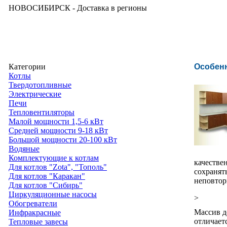
НОВОСИБИРСК - Доставка в регионы
Категории
Особенн
Котлы
Твердотопливные
Электрические
Печи
Тепловентиляторы
Малой мощности 1,5-6 кВт
Средней мощности 9-18 кВт
Большой мощности 20-100 кВт
Водяные
Комплектующие к котлам
качестве
Для котлов "Zota", "Тополь"
сохранят
Для котлов "Каракан"
неповтор
Для котлов "Сибирь"
Циркуляционные насосы
>
Обогреватели
Массив д
Инфракрасные
отличает
Тепловые завесы