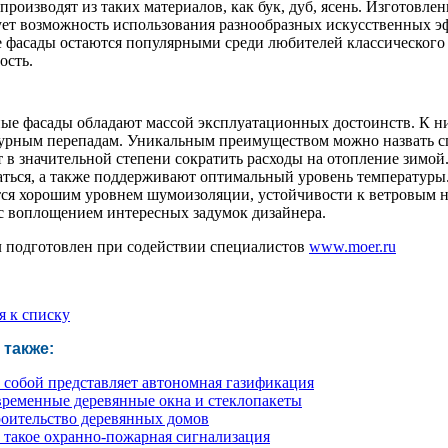
 производят из таких материалов, как бук, дуб, ясень. Изготовл
ет возможность использования разнообразных искусственных эфф
 фасады остаются популярными среди любителей классического с
ость.
ые фасады обладают массой эксплуатационных достоинств. К ни
урным перепадам. Уникальным преимуществом можно назвать сп
т в значительной степени сократить расходы на отопление зимой
аться, а также поддерживают оптимальный уровень температуры
ся хорошим уровнем шумоизоляции, устойчивости к ветровым на
 с воплощением интересных задумок дизайнера.
 подготовлен при содействии специалистов
www.moer.ru
я к списку
 также:
 собой представляет автономная газификация
ременные деревянные окна и стеклопакеты
оительство деревянных домов
 такое охранно-пожарная сигнализация