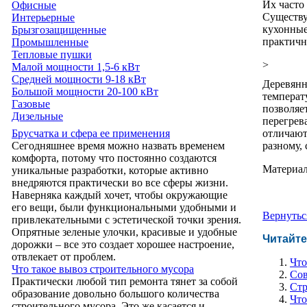
Их часто
Офисные
Существу
Интерьерные
кухонные
Брызгозащищенные
практичн
Промышленные
Тепловые пушки
>
Малой мощности 1,5-6 кВт
Средней мощности 9-18 кВт
Деревянн
Большой мощности 20-100 кВт
температ
Газовые
позволяе
Дизельные
перегрев
отличают
Брусчатка и сфера ее применения
разному,
Сегодняшнее время можно назвать временем
комфорта, потому что постоянно создаются
Материал
уникальные разработки, которые активно
внедряются практически во все сферы жизни.
Наверняка каждый хочет, чтобы окружающие
его вещи, были функциональными удобными и
Вернутьс
привлекательными с эстетической точки зрения.
Опрятные зеленые улочки, красивые и удобные
Читайте
дорожки – все это создает хорошее настроение,
отвлекает от проблем.
Что
Что такое вывоз строительного мусора
Сов
Практически любой тип ремонта тянет за собой
Стр
образование довольно большого количества
Что
строительного мусора. Это же касается и