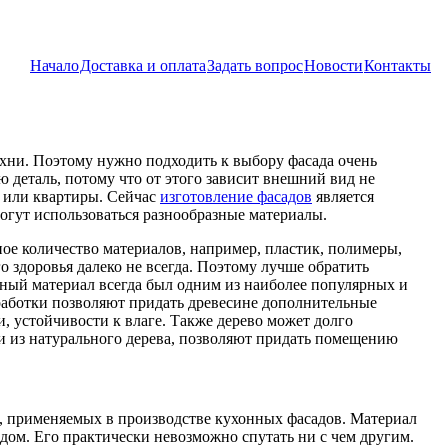
Начало
Доставка и оплата
Задать вопрос
Новости
Контакты
ухни. Поэтому нужно подходить к выбору фасада очень
 деталь, потому что от этого зависит внешний вид не
а или квартиры. Сейчас
изготовление фасадов
является
огут использоваться разнообразные материалы.
ое количество материалов, например, пластик, полимеры,
о здоровья далеко не всегда. Поэтому лучше обратить
нный материал всегда был одним из наиболее популярных и
аботки позволяют придать древесине дополнительные
 устойчивости к влаге. Также дерево может долго
и из натурального дерева, позволяют придать помещению
в, применяемых в производстве кухонных фасадов. Материал
ом. Его практически невозможно спутать ни с чем другим.